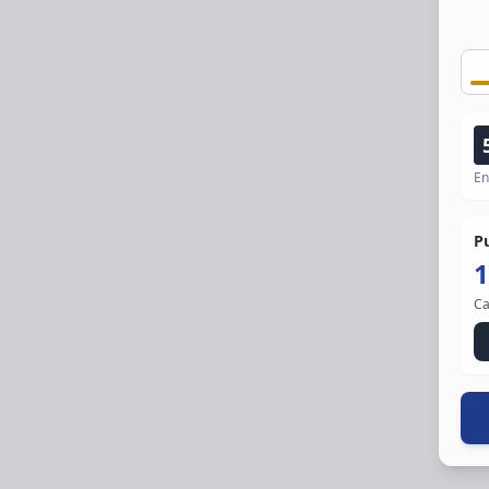
En
P
1
Ca