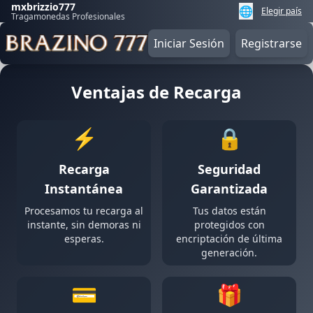
mxbrizzio777
🌐
Elegir país
Tragamonedas Profesionales
Iniciar Sesión
Registrarse
Ventajas de Recarga
⚡
🔒
Recarga
Seguridad
Instantánea
Garantizada
Procesamos tu recarga al
Tus datos están
instante, sin demoras ni
protegidos con
esperas.
encriptación de última
generación.
💳
🎁